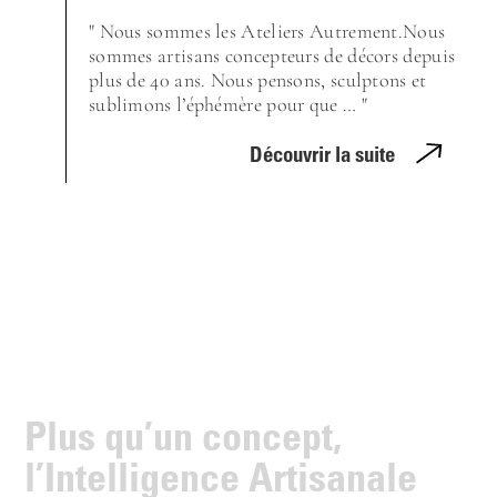
" Nous sommes les Ateliers Autrement.Nous
sommes artisans concepteurs de décors depuis
plus de 40 ans. Nous pensons, sculptons et
sublimons l’éphémère pour que … "
Découvrir la suite
P
l
u
s
q
u
’
u
n
c
o
n
c
e
p
t
,
l
’
I
n
t
e
l
l
i
g
e
n
c
e
A
r
t
i
s
a
n
a
l
e