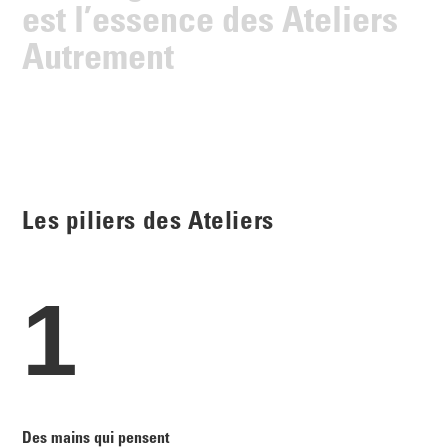
e
s
t
l
’
e
s
s
e
n
c
e
d
e
s
A
t
e
l
i
e
r
s
A
u
t
r
e
m
e
n
t
Les piliers des Ateliers
1
Des mains qui pensent